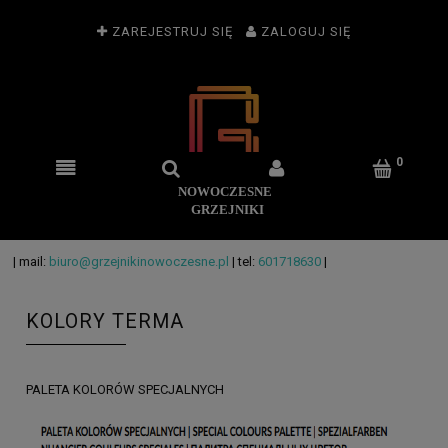
ZAREJESTRUJ SIĘ
ZALOGUJ SIĘ
| mail:
biuro@grzejnikinowoczesne.pl
| tel:
601718630
|
KOLORY TERMA
PALETA KOLORÓW SPECJALNYCH