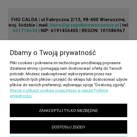
FHU CALDA | ul.Fabryczna 2/13, 98-400 Wieruszów,
woj. łódzkie | mail:
biuro@grzejnikinowoczesne.pl
| tel:
601718630
| NIP: 6191456405 | REGON: 101586967
Dbamy o Twoją prywatność
POMOC
Pliki cookies i pokrewne im technologie umożliwiają poprawne
działanie strony i pomagają nam dostosować ofertę do Twoich
PALETY KOLORÓW
potrzeb. Możesz zaakceptować wykorzystanie przez nas
wszystkich tych plików i przejść do sklepu lub dostosować użycie
plików do swoich preferencji, wybierając opcję "Dostosuj zgody".
Więcej o plikach cookies przeczytasz w naszej Polityce
MOJE KONTO
prywatności.
ZAAKCEPTUJ TYLKO NIEZBĘDNE
INFORMACJE
DOSTOSUJ ZGODY
O NAS