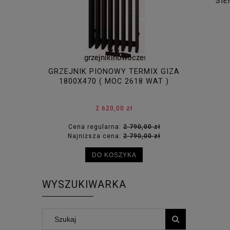
SIE
GRZEJNIK PIONOWY TERMIX GIZA
GRZEJNIK
1800X470 ( MOC 2618 WAT )
1800X5
2 620,00 zł
Cena regularna:
2 790,00 zł
Cena
Najniższa cena:
2 790,00 zł
Najni
DO KOSZYKA
WYSZUKIWARKA