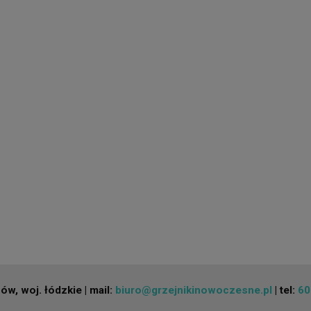
w, woj. łódzkie | mail:
biuro@grzejnikinowoczesne.pl
| tel:
60