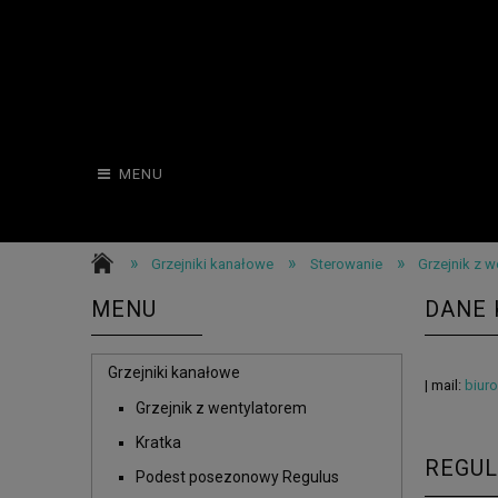
MENU
»
»
»
Grzejniki kanałowe
Sterowanie
Grzejnik z 
MENU
DANE
Grzejniki kanałowe
| mail:
biur
Grzejnik z wentylatorem
Kratka
REGU
Podest posezonowy Regulus