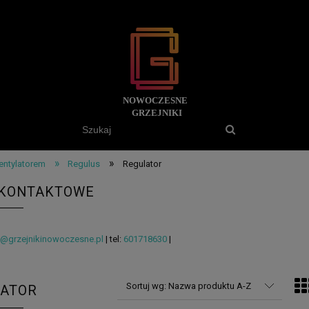
»
»
wentylatorem
Regulus
Regulator
 KONTAKTOWE
o@grzejnikinowoczesne.pl
| tel:
601718630
|
Sortuj wg:
Nazwa produktu A-Z
LATOR