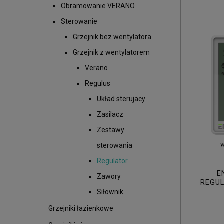
Obramowanie VERANO
Sterowanie
Grzejnik bez wentylatora
Grzejnik z wentylatorem
Verano
Regulus
Układ sterujacy
Zasilacz
Zestawy
sterowania
Regulator
E
Zawory
REGU
Siłownik
Grzejniki łazienkowe