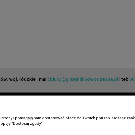
w, woj. łódzkie | mail:
biuro@grzejnikinowoczesne.pl
| tel:
60
W
MOJE KONTO
INFORMACJE
Twoje zamówienia
Regulamin skle
ie strony i pomagają nam dostosować ofertę do Twoich potrzeb. Możesz zaak
Ustawienia konta
Polityka prywat
 opcję "Dostosuj zgody".
Przechowalnia
Czas i koszty 
JEKT
Formy płatnośc