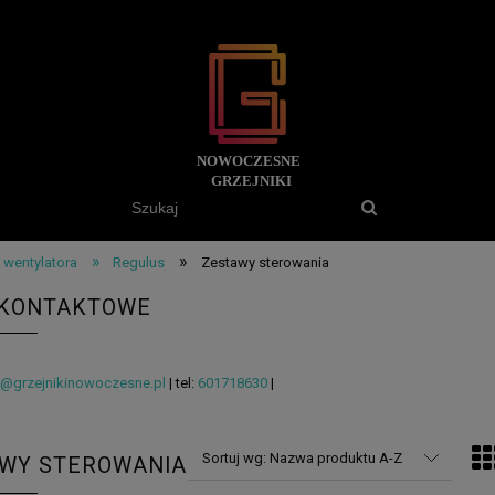
»
»
 wentylatora
Regulus
Zestawy sterowania
 KONTAKTOWE
o@grzejnikinowoczesne.pl
| tel:
601718630
|
Sortuj wg:
Nazwa produktu A-Z
WY STEROWANIA