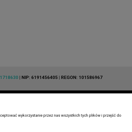
1718630
| NIP: 6191456405 | REGON: 101586967
O NAS
pu
Kontakt i dane firmy
ceptować wykorzystanie przez nas wszystkich tych plików i przejść do
ności
O firmie
dostawy
i