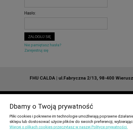
Hasło:
ZALOGUJ SIĘ
Nie pamiętasz hasła?
Zarejestruj się
FHU CALDA | ul.Fabryczna 2/13, 98-400 Wieruszó
POMOC
PALETY KOLORÓ
Dbamy o Twoją prywatność
Zwroty i reklamacje
Kolory REGNIS
Pliki cookies i pokrewne im technologie umożliwiają poprawne działan
Dokumenty do pobrania
Kolory Radeco
sklepu lub dostosować użycie plików do swoich preferencji, wybierając
Kolory TERMA
Więcej o plikach cookies przeczytasz w naszej Polityce prywatności.
Kolory INSTAL PRO