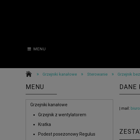
MENU
»
»
»
Grzejniki kanałowe
Sterowanie
Grzejnik bez
MENU
DANE
Grzejniki kanałowe
| mail:
biur
Grzejnik z wentylatorem
Kratka
ZESTA
Podest posezonowy Regulus