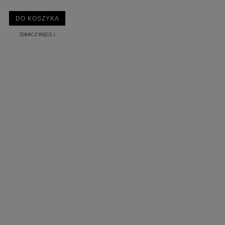
DO KOSZYKA
ZOBACZ WIĘCEJ
 PIONOWY TERMIX GIZA
GRZEJNIK PIONOWY TERMIX GI