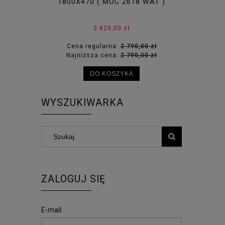
1800X470 ( MOC 2618 WAT )
1800X5
2 620,00 zł
Cena regularna:
2 790,00 zł
Cena
Najniższa cena:
2 790,00 zł
Najni
DO KOSZYKA
WYSZUKIWARKA
ZALOGUJ SIĘ
E-mail: