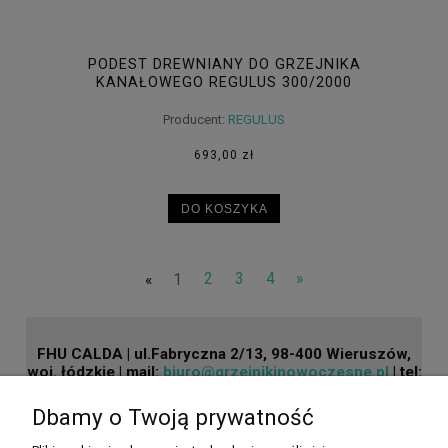
PODEST DREWNIANY DO GRZEJNIKA
KANAŁOWEGO REGULUS 300/2000
Producent:
REGULUS
693,00 zł
DO KOSZYKA
«
1
2
3
4
»
FHU CALDA | ul.Fabryczna 2/13, 98-400 Wieruszów,
woj. łódzkie | mail:
biuro@grzejnikinowoczesne.pl
| tel:
601718630
| NIP: 6191456405 | REGON: 101586967
Dbamy o Twoją prywatność