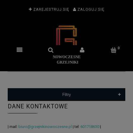
ZAREJESTRUJ SIĘ
ZALOGUJ SIĘ
+
Filtry
DANE KONTAKTOWE
| mail:
biuro@grzejnikinowoczesne.pl
| tel:
601718630
|