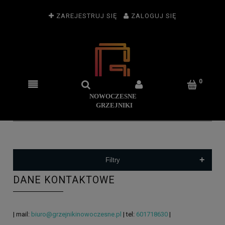
ZAREJESTRUJ SIĘ
ZALOGUJ SIĘ
+
Filtry
DANE KONTAKTOWE
| mail:
biuro@grzejnikinowoczesne.pl
| tel:
601718630
|