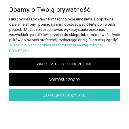
Dbamy o Twoją prywatność
Pliki cookies i pokrewne im technologie umożliwiają poprawne
działanie strony i pomagają nam dostosować ofertę do Twoich
potrzeb. Możesz zaakceptować wykorzystanie przez nas
wszystkich tych plików i przejść do sklepu lub dostosować użycie
plików do swoich preferencji, wybierając opcję "Dostosuj zgody".
Więcej o plikach cookies przeczytasz w naszej Polityce
prywatności.
ZAAKCEPTUJ TYLKO NIEZBĘDNE
DOSTOSUJ ZGODY
GRZEJNIK KANAŁOWY Z WENTYLATOREM
REGULUS QUATTROVENT 100/300/1750 ( 230
V )
ZAAKCEPTUJ WSZYSTKIE
Producent:
REGULUS
2 926,00 zł
DO KOSZYKA