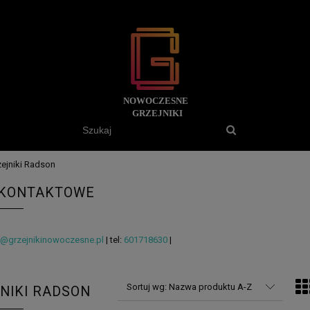
zejniki Radson
 KONTAKTOWE
o@grzejnikinowoczesne.pl
| tel:
601718630
|
Sortuj wg:
Nazwa produktu A-Z
NIKI RADSON