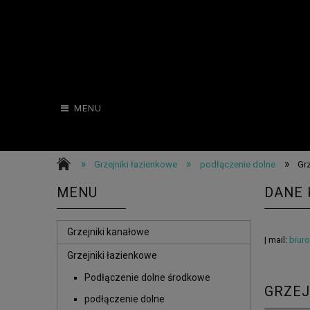
MENU
»
»
»
Grzejniki łazienkowe
podłączenie dolne
Gr
MENU
DANE
Grzejniki kanałowe
| mail:
biur
Grzejniki łazienkowe
Podłączenie dolne środkowe
GRZEJ
podłączenie dolne