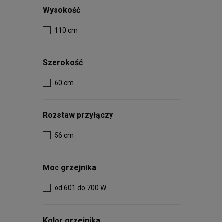
Wysokość
110 cm
Szerokość
60 cm
Rozstaw przyłączy
56 cm
Moc grzejnika
od 601 do 700 W
Kolor grzejnika