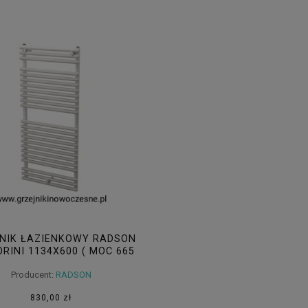
NIK ŁAZIENKOWY RADSON
RINI 1134X600 ( MOC 665
) - ROZSTAW PRZYŁĄCZY
Producent:
RADSON
560 MM - BIAŁY
830,00 zł