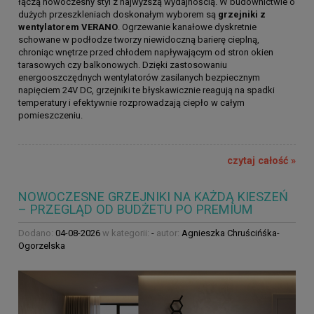
łączą nowoczesny styl z najwyższą wydajnością. W budownictwie o
dużych przeszkleniach doskonałym wyborem są
grzejniki z
wentylatorem VERANO
. Ogrzewanie kanałowe dyskretnie
schowane w podłodze tworzy niewidoczną barierę cieplną,
chroniąc wnętrze przed chłodem napływającym od stron okien
tarasowych czy balkonowych. Dzięki zastosowaniu
energooszczędnych wentylatorów zasilanych bezpiecznym
napięciem 24V DC, grzejniki te błyskawicznie reagują na spadki
temperatury i efektywnie rozprowadzają ciepło w całym
pomieszczeniu.
czytaj całość »
NOWOCZESNE GRZEJNIKI NA KAŻDĄ KIESZEŃ
– PRZEGLĄD OD BUDŻETU PO PREMIUM
Dodano:
04-08-2026
w kategorii:
-
autor:
Agnieszka Chruścińśka-
Ogorzelska