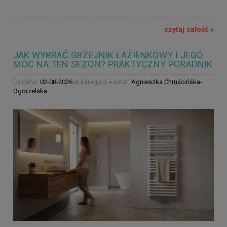
czytaj całość »
JAK WYBRAĆ GRZEJNIK ŁAZIENKOWY I JEGO
MOC NA TEN SEZON? PRAKTYCZNY PORADNIK
Dodano:
02-08-2026
w kategorii:
-
autor:
Agnieszka Chruścińśka-
Ogorzelska