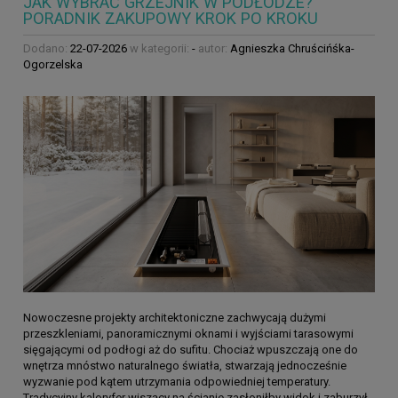
JAK WYBRAĆ GRZEJNIK W PODŁODZE?
PORADNIK ZAKUPOWY KROK PO KROKU
Dodano:
22-07-2026
w kategorii:
-
autor:
Agnieszka Chruścińśka-
Ogorzelska
Nowoczesne projekty architektoniczne zachwycają dużymi
przeszkleniami, panoramicznymi oknami i wyjściami tarasowymi
sięgającymi od podłogi aż do sufitu. Chociaż wpuszczają one do
wnętrza mnóstwo naturalnego światła, stwarzają jednocześnie
wyzwanie pod kątem utrzymania odpowiedniej temperatury.
Tradycyjny kaloryfer wiszący na ścianie zasłoniłby widok i zaburzył