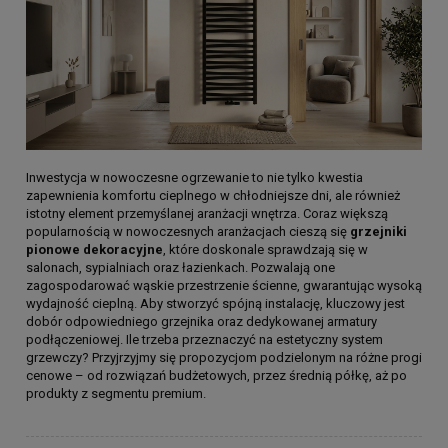
Inwestycja w nowoczesne ogrzewanie to nie tylko kwestia
zapewnienia komfortu cieplnego w chłodniejsze dni, ale również
istotny element przemyślanej aranżacji wnętrza. Coraz większą
popularnością w nowoczesnych aranżacjach cieszą się
grzejniki
pionowe dekoracyjne
, które doskonale sprawdzają się w
salonach, sypialniach oraz łazienkach. Pozwalają one
zagospodarować wąskie przestrzenie ścienne, gwarantując wysoką
wydajność cieplną. Aby stworzyć spójną instalację, kluczowy jest
dobór odpowiedniego grzejnika oraz dedykowanej armatury
podłączeniowej. Ile trzeba przeznaczyć na estetyczny system
grzewczy? Przyjrzyjmy się propozycjom podzielonym na różne progi
cenowe – od rozwiązań budżetowych, przez średnią półkę, aż po
produkty z segmentu premium.