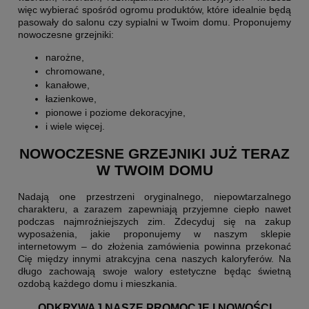
więc wybierać spośród ogromu produktów, które idealnie będą
pasowały do salonu czy sypialni w Twoim domu. Proponujemy
nowoczesne grzejniki:
narożne,
chromowane,
kanałowe,
łazienkowe,
pionowe i poziome dekoracyjne,
i wiele więcej.
NOWOCZESNE GRZEJNIKI JUŻ TERAZ
W TWOIM DOMU
Nadają one przestrzeni oryginalnego, niepowtarzalnego
charakteru, a zarazem zapewniają przyjemne ciepło nawet
podczas najmroźniejszych zim. Zdecyduj się na zakup
wyposażenia, jakie proponujemy w naszym sklepie
internetowym – do złożenia zamówienia powinna przekonać
Cię między innymi atrakcyjna cena naszych kaloryferów. Na
długo zachowają swoje walory estetyczne będąc świetną
ozdobą każdego domu i mieszkania.
ODKRYWAJ NASZE PROMOCJE I NOWOŚCI