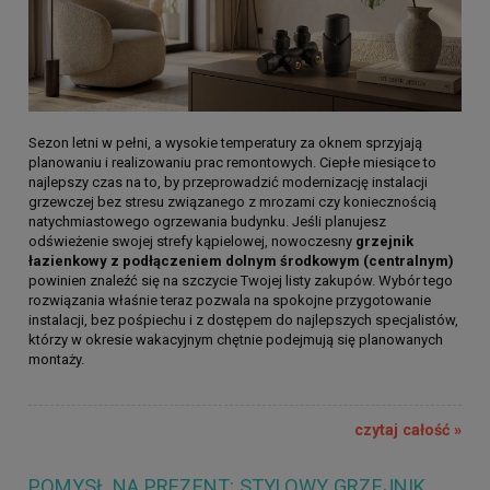
Sezon letni w pełni, a wysokie temperatury za oknem sprzyjają
planowaniu i realizowaniu prac remontowych. Ciepłe miesiące to
najlepszy czas na to, by przeprowadzić modernizację instalacji
grzewczej bez stresu związanego z mrozami czy koniecznością
natychmiastowego ogrzewania budynku. Jeśli planujesz
odświeżenie swojej strefy kąpielowej, nowoczesny
grzejnik
łazienkowy z podłączeniem dolnym środkowym (centralnym)
powinien znaleźć się na szczycie Twojej listy zakupów. Wybór tego
rozwiązania właśnie teraz pozwala na spokojne przygotowanie
instalacji, bez pośpiechu i z dostępem do najlepszych specjalistów,
którzy w okresie wakacyjnym chętnie podejmują się planowanych
montaży.
czytaj całość »
POMYSŁ NA PREZENT: STYLOWY GRZEJNIK