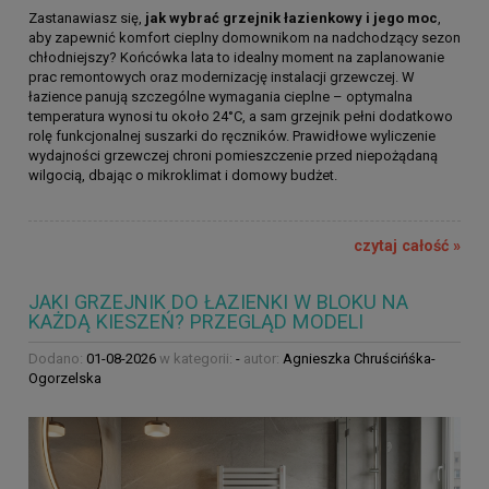
Zastanawiasz się,
jak wybrać grzejnik łazienkowy i jego moc
,
aby zapewnić komfort cieplny domownikom na nadchodzący sezon
chłodniejszy? Końcówka lata to idealny moment na zaplanowanie
prac remontowych oraz modernizację instalacji grzewczej. W
łazience panują szczególne wymagania cieplne – optymalna
temperatura wynosi tu około 24°C, a sam grzejnik pełni dodatkowo
rolę funkcjonalnej suszarki do ręczników. Prawidłowe wyliczenie
wydajności grzewczej chroni pomieszczenie przed niepożądaną
wilgocią, dbając o mikroklimat i domowy budżet.
czytaj całość »
JAKI GRZEJNIK DO ŁAZIENKI W BLOKU NA
KAŻDĄ KIESZEŃ? PRZEGLĄD MODELI
Dodano:
01-08-2026
w kategorii:
-
autor:
Agnieszka Chruścińśka-
Ogorzelska