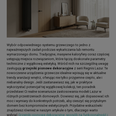
Wybór odpowiedniego systemu grzewczego to jedno z
najważniejszych zadań podczas wykańczania lub remontu
wymarzonego domu. Tradycyjne, masywne kaloryfery coraz częściej
ustępują miejsca rozwiązaniom, które łączą doskonałe parametry
techniczne z wyjątkową estetyką. Wśród nich na szczególną uwagę
zasługują
grzejniki pionowe dekoracyjne
z serii Regnis Lazur. Te
nowoczesne urządzenia grzewcze idealnie wpisują się w aktualne
trendy aranżacji wnętrz, oferując nie tylko przyjemne ciepło, ale i
niebanalny design. Jeśli zastanawiasz się, jak w praktyce
wykorzystać potencjał tej wyjątkowej kolekcji, ten poradnik
przedstawi Ci realne scenariusze zastosowania modeli Lazur w
różnych przestrzeniach domowych. Dowiesz się, jak dopasować ich
moc i wymiary do konkretnych potrzeb, aby cieszyć się przytulnym
domem bez kompromisów estetycznych. Przydatne wskazówki
znajdziesz również w naszym artykule o tym, dlaczego warto
wybrać
Grzejniki pionowe dekoracyjne: sposób na funkcjonalność i